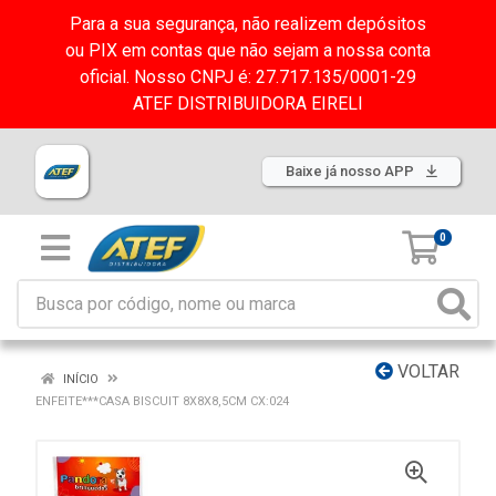
Para a sua segurança, não realizem depósitos
ou PIX em contas que não sejam a nossa conta
oficial. Nosso CNPJ é: 27.717.135/0001-29
ATEF DISTRIBUIDORA EIRELI
Baixe já nosso APP
0
VOLTAR
INÍCIO
ENFEITE***CASA BISCUIT 8X8X8,5CM CX:024