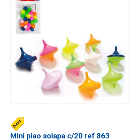
Mini piao solapa c/20 ref 863