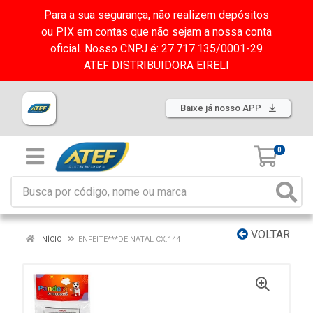
Para a sua segurança, não realizem depósitos
ou PIX em contas que não sejam a nossa conta
oficial. Nosso CNPJ é: 27.717.135/0001-29
ATEF DISTRIBUIDORA EIRELI
Baixe já nosso APP
0
VOLTAR
INÍCIO
ENFEITE***DE NATAL CX:144