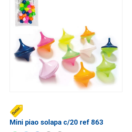
Mini piao solapa c/20 ref 863