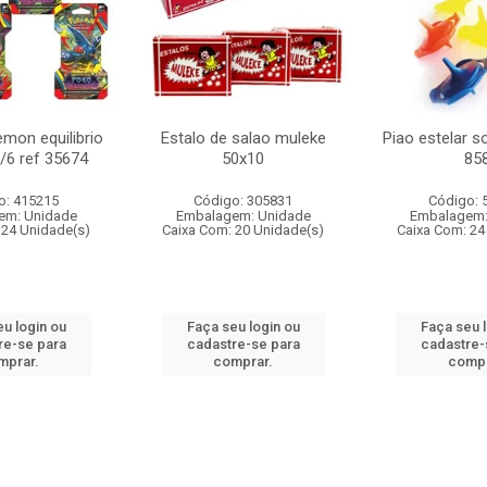
mon equilibrio
Estalo de salao muleke
Piao estelar s
c/6 ref 35674
50x10
85
o: 415215
Código: 305831
Código: 
em: Unidade
Embalagem: Unidade
Embalagem:
 24 Unidade(s)
Caixa Com: 20 Unidade(s)
Caixa Com: 24
u login ou
Faça seu login ou
Faça seu 
re-se para
cadastre-se para
cadastre-
mprar.
comprar.
compr