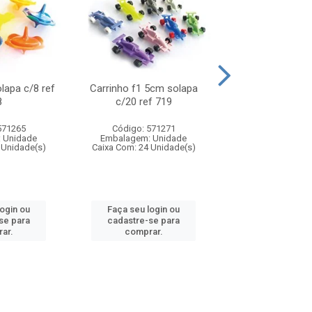
olapa c/8 ref
Carrinho f1 5cm solapa
Mini moto 6cm s
8
c/20 ref 719
ref 726
571265
Código: 571271
Código: 571
 Unidade
Embalagem: Unidade
Embalagem: U
 Unidade(s)
Caixa Com: 24 Unidade(s)
Caixa Com: 24 Un
login ou
Faça seu login ou
Faça seu log
se para
cadastre-se para
cadastre-se 
ar.
comprar.
comprar