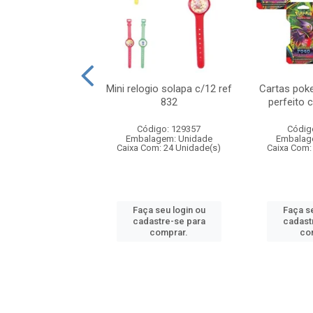
o 6cm solapa c/8
Mini relogio solapa c/12 ref
Cartas poke
ref 726
832
perfeito 
digo: 571272
Código: 129357
Códig
agem: Unidade
Embalagem: Unidade
Embalag
om: 24 Unidade(s)
Caixa Com: 24 Unidade(s)
Caixa Com:
 seu login ou
Faça seu login ou
Faça se
astre-se para
cadastre-se para
cadast
comprar.
comprar.
co