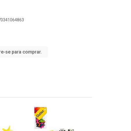
070341064863
re-se para comprar.