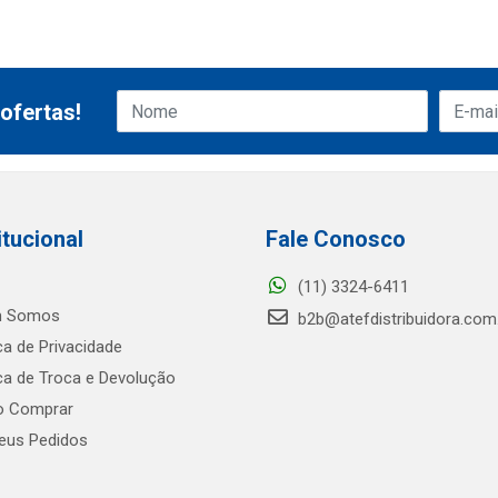
ofertas!
itucional
Fale Conosco
(11) 3324-6411
 Somos
b2b@atefdistribuidora.com
ica de Privacidade
ica de Troca e Devolução
 Comprar
us Pedidos