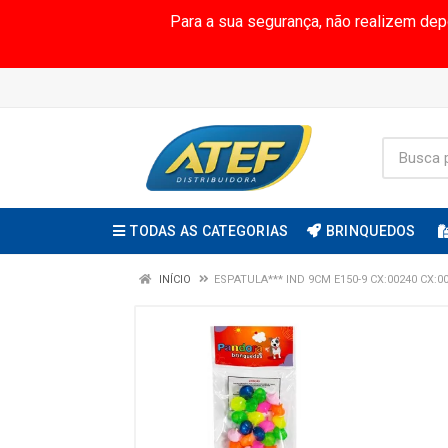
Para a sua segurança, não realizem de
TODAS AS CATEGORIAS
BRINQUEDOS
INÍCIO
ESPATULA*** IND 9CM E150-9 CX:00240 CX:0