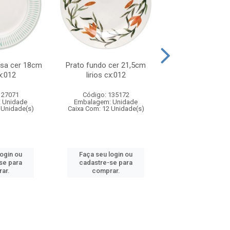
sa cer 18cm
Prato fundo cer 21,5cm
Prato raso cer 24
x:012
lirios cx:012
cx:012
127071
Código: 135172
Código: 135
 Unidade
Embalagem: Unidade
Embalagem: U
 Unidade(s)
Caixa Com: 12 Unidade(s)
Caixa Com: 12 Un
login ou
Faça seu login ou
Faça seu log
se para
cadastre-se para
cadastre-se 
ar.
comprar.
comprar