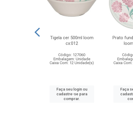
so cer 24cm lirios
Tigela cer 500ml loom
Prato fun
cx:012
cx:012
loom
digo: 135176
Código: 127060
Códig
agem: Unidade
Embalagem: Unidade
Embalag
om: 12 Unidade(s)
Caixa Com: 12 Unidade(s)
Caixa Com:
 seu login ou
Faça seu login ou
Faça se
astre-se para
cadastre-se para
cadast
comprar.
comprar.
co