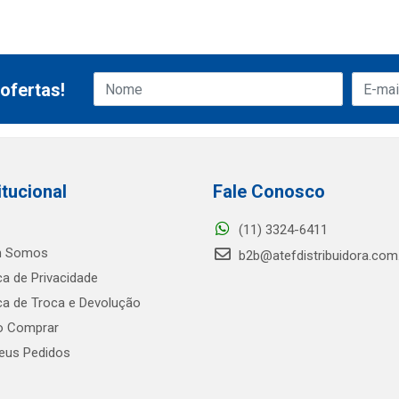
ofertas!
itucional
Fale Conosco
(11) 3324-6411
 Somos
b2b@atefdistribuidora.com
ica de Privacidade
ica de Troca e Devolução
 Comprar
us Pedidos