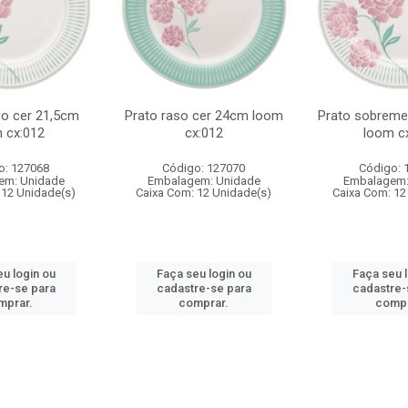
do cer 21,5cm
Prato raso cer 24cm loom
Prato sobreme
 cx:012
cx:012
loom c
o: 127068
Código: 127070
Código: 
em: Unidade
Embalagem: Unidade
Embalagem:
 12 Unidade(s)
Caixa Com: 12 Unidade(s)
Caixa Com: 12
u login ou
Faça seu login ou
Faça seu 
re-se para
cadastre-se para
cadastre-
mprar.
comprar.
compr