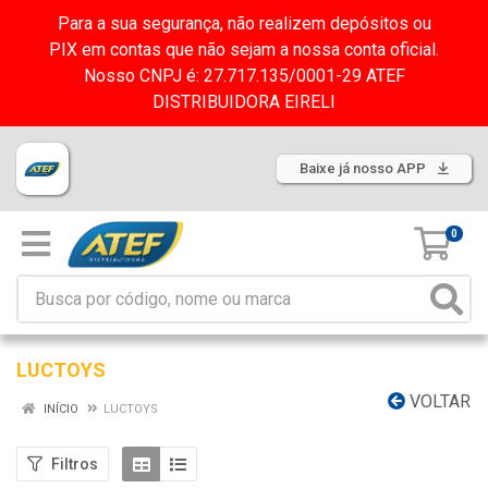
Para a sua segurança, não realizem depósitos ou
PIX em contas que não sejam a nossa conta oficial.
Nosso CNPJ é: 27.717.135/0001-29 ATEF
DISTRIBUIDORA EIRELI
Baixe já nosso APP
0
LUCTOYS
VOLTAR
INÍCIO
LUCTOYS
Filtros