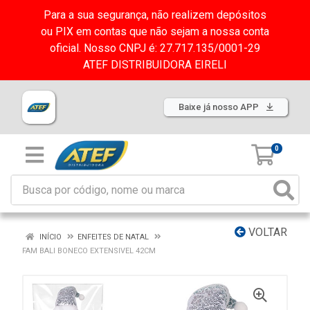
Para a sua segurança, não realizem depósitos
ou PIX em contas que não sejam a nossa conta
oficial. Nosso CNPJ é: 27.717.135/0001-29
ATEF DISTRIBUIDORA EIRELI
Baixe já nosso APP
0
VOLTAR
INÍCIO
ENFEITES DE NATAL
FAM BALI BONECO EXTENSIVEL 42CM