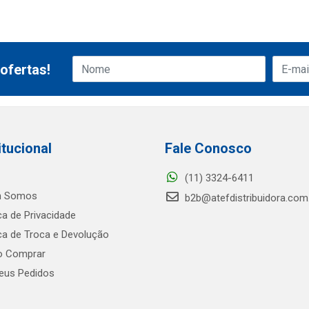
ofertas!
itucional
Fale Conosco
(11) 3324-6411
 Somos
b2b@atefdistribuidora.com
ica de Privacidade
ica de Troca e Devolução
 Comprar
us Pedidos