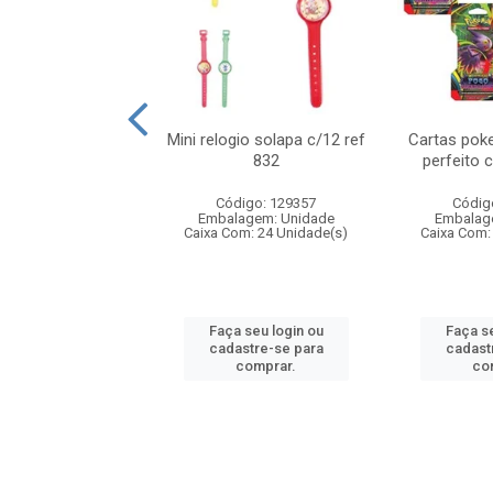
o 6cm solapa c/8
Mini relogio solapa c/12 ref
Cartas poke
ref 726
832
perfeito 
digo: 571272
Código: 129357
Códig
agem: Unidade
Embalagem: Unidade
Embalag
om: 24 Unidade(s)
Caixa Com: 24 Unidade(s)
Caixa Com:
 seu login ou
Faça seu login ou
Faça se
astre-se para
cadastre-se para
cadast
comprar.
comprar.
co