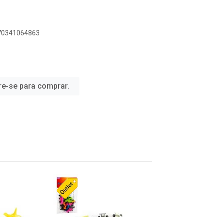
070341064863
re-se para comprar.