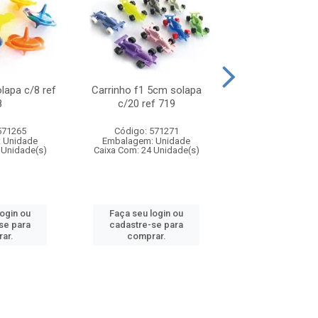
olapa c/8 ref
Carrinho f1 5cm solapa
Mini moto 6cm s
8
c/20 ref 719
ref 726
571265
Código: 571271
Código: 571
 Unidade
Embalagem: Unidade
Embalagem: U
 Unidade(s)
Caixa Com: 24 Unidade(s)
Caixa Com: 24 Un
login ou
Faça seu login ou
Faça seu log
se para
cadastre-se para
cadastre-se 
ar.
comprar.
comprar