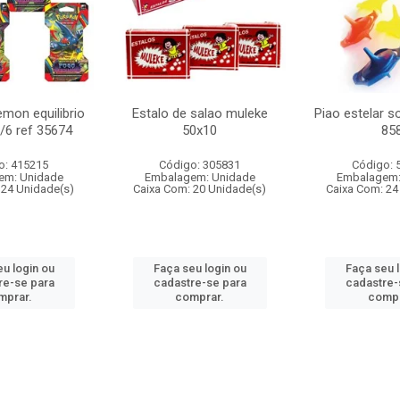
mon equilibrio
Estalo de salao muleke
Piao estelar s
c/6 ref 35674
50x10
85
o: 415215
Código: 305831
Código: 
em: Unidade
Embalagem: Unidade
Embalagem:
 24 Unidade(s)
Caixa Com: 20 Unidade(s)
Caixa Com: 24
u login ou
Faça seu login ou
Faça seu 
re-se para
cadastre-se para
cadastre-
mprar.
comprar.
compr