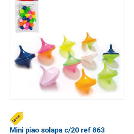
Mini piao solapa c/20 ref 863