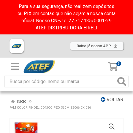
Para a sua segurança, não realizem depósitos
ou PIX em contas que não sejam a nossa conta
oficial. Nosso CNPJ é: 27.717.135/0001-29
ATEF DISTRIBUIDORA EIRELI
Baixe já nosso APP
0
VOLTAR
INÍCIO
FAM COLOR P.NOEL CONICO PEQ 36CM Z3066 CX:036