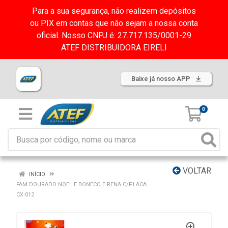
Para a sua segurança, não realizem depósitos
ou PIX em contas que não sejam a nossa conta
oficial. Nosso CNPJ é: 27.717.135/0001-29
ATEF DISTRIBUIDORA EIRELI
Baixe já nosso APP
0
VOLTAR
INÍCIO
FAM DOURADO NOEL E BONECO E RENA C/PLACA
CX:012