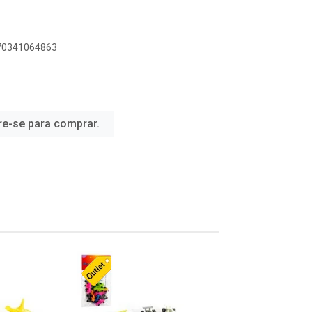
070341064863
re-se para comprar.