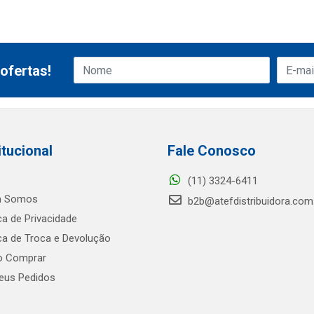
ofertas!
itucional
Fale Conosco
(11) 3324-6411
 Somos
b2b@atefdistribuidora.com
ica de Privacidade
ica de Troca e Devolução
 Comprar
us Pedidos