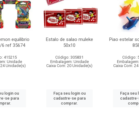
mon equilibrio
Estalo de salao muleke
Piao estelar s
c/6 ref 35674
50x10
85
o: 415215
Código: 305831
Código: 
em: Unidade
Embalagem: Unidade
Embalagem:
 24 Unidade(s)
Caixa Com: 20 Unidade(s)
Caixa Com: 24
u login ou
Faça seu login ou
Faça seu 
re-se para
cadastre-se para
cadastre-
mprar.
comprar.
compr