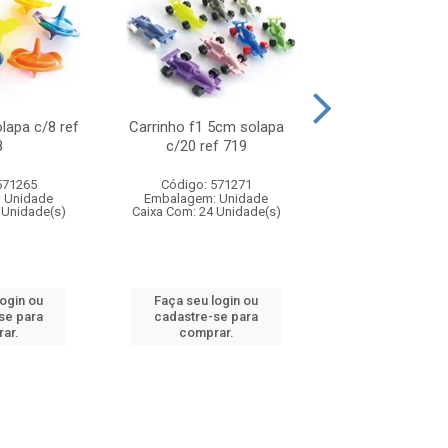
olapa c/8 ref
Carrinho f1 5cm solapa
Mini moto 6cm s
8
c/20 ref 719
ref 726
571265
Código: 571271
Código: 571
 Unidade
Embalagem: Unidade
Embalagem: U
 Unidade(s)
Caixa Com: 24 Unidade(s)
Caixa Com: 24 Un
login ou
Faça seu login ou
Faça seu log
se para
cadastre-se para
cadastre-se 
ar.
comprar.
comprar