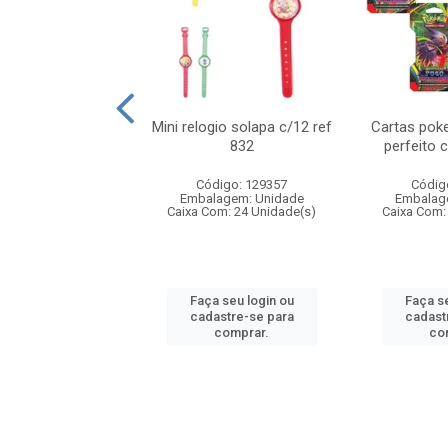
o 6cm solapa c/8
Mini relogio solapa c/12 ref
Cartas poke
ref 726
832
perfeito 
digo: 571272
Código: 129357
Códig
agem: Unidade
Embalagem: Unidade
Embalag
om: 24 Unidade(s)
Caixa Com: 24 Unidade(s)
Caixa Com:
 seu login ou
Faça seu login ou
Faça se
astre-se para
cadastre-se para
cadast
comprar.
comprar.
co