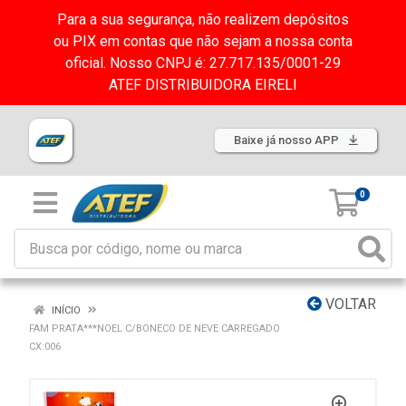
Para a sua segurança, não realizem depósitos
ou PIX em contas que não sejam a nossa conta
oficial. Nosso CNPJ é: 27.717.135/0001-29
ATEF DISTRIBUIDORA EIRELI
Baixe já nosso APP
0
VOLTAR
INÍCIO
FAM PRATA***NOEL C/BONECO DE NEVE CARREGADO
CX:006