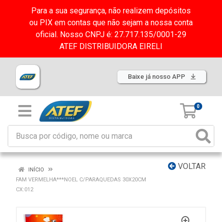
Para a sua segurança, não realizem depósitos
ou PIX em contas que não sejam a nossa conta
oficial. Nosso CNPJ é: 27.717.135/0001-29
ATEF DISTRIBUIDORA EIRELI
Baixe já nosso APP
0
VOLTAR
INÍCIO
FAM VERMELHA***NOEL C/PARAQUEDAS 30X20CM
CX:012