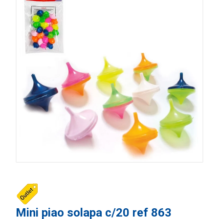
Mini piao solapa c/20 ref 863