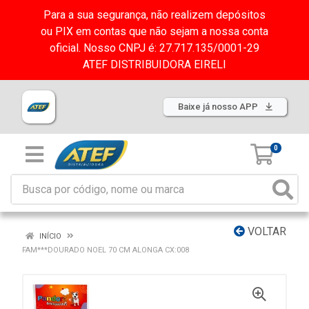
Para a sua segurança, não realizem depósitos
ou PIX em contas que não sejam a nossa conta
oficial. Nosso CNPJ é: 27.717.135/0001-29
ATEF DISTRIBUIDORA EIRELI
Baixe já nosso APP
0
VOLTAR
INÍCIO
FAM***DOURADO NOEL 70 CM ALONGA CX:008