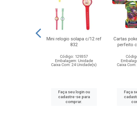
o 6cm solapa c/8
Mini relogio solapa c/12 ref
Cartas poke
ref 726
832
perfeito 
digo: 571272
Código: 129357
Códig
agem: Unidade
Embalagem: Unidade
Embalag
om: 24 Unidade(s)
Caixa Com: 24 Unidade(s)
Caixa Com:
 seu login ou
Faça seu login ou
Faça se
astre-se para
cadastre-se para
cadast
comprar.
comprar.
co