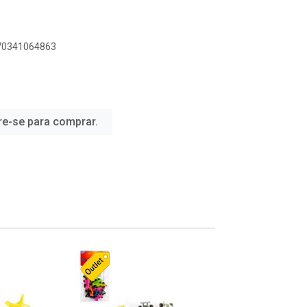
070341064863
re-se para comprar.