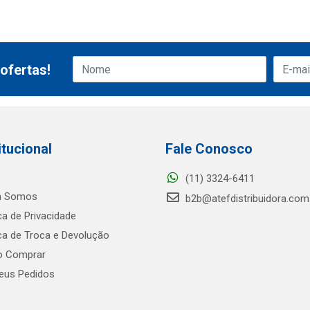
ofertas!
itucional
Fale Conosco
(11) 3324-6411
 Somos
b2b@atefdistribuidora.com
ica de Privacidade
ica de Troca e Devolução
 Comprar
us Pedidos