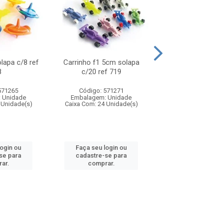
olapa c/8 ref
Carrinho f1 5cm solapa
Mini moto 6cm s
8
c/20 ref 719
ref 726
571265
Código: 571271
Código: 571
 Unidade
Embalagem: Unidade
Embalagem: U
 Unidade(s)
Caixa Com: 24 Unidade(s)
Caixa Com: 24 Un
login ou
Faça seu login ou
Faça seu log
se para
cadastre-se para
cadastre-se 
ar.
comprar.
comprar