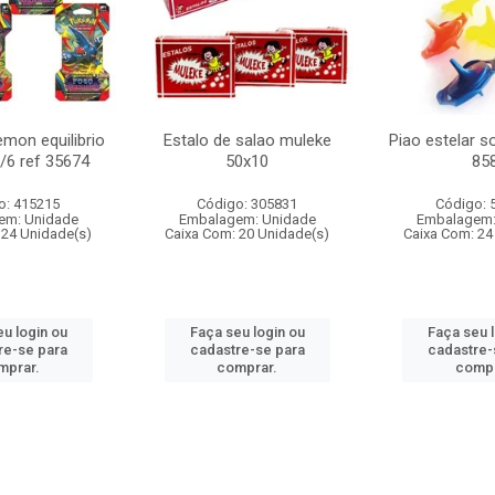
mon equilibrio
Estalo de salao muleke
Piao estelar s
c/6 ref 35674
50x10
85
o: 415215
Código: 305831
Código: 
em: Unidade
Embalagem: Unidade
Embalagem:
 24 Unidade(s)
Caixa Com: 20 Unidade(s)
Caixa Com: 24
u login ou
Faça seu login ou
Faça seu 
re-se para
cadastre-se para
cadastre-
mprar.
comprar.
compr