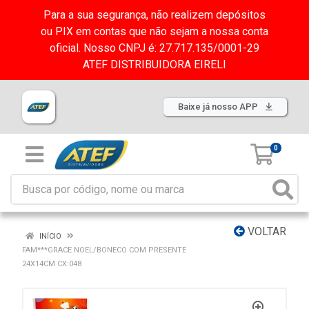
Para a sua segurança, não realizem depósitos
ou PIX em contas que não sejam a nossa conta
oficial. Nosso CNPJ é: 27.717.135/0001-29
ATEF DISTRIBUIDORA EIRELI
Baixe já nosso APP
0
VOLTAR
INÍCIO
FAM***GRACE NOEL/BONECO COM PRESENTE
24X14CM CX:048