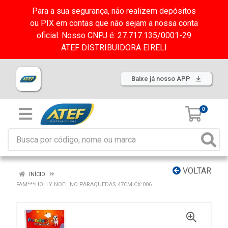
Para a sua segurança, não realizem depósitos
ou PIX em contas que não sejam a nossa conta
oficial. Nosso CNPJ é: 27.717.135/0001-29
ATEF DISTRIBUIDORA EIRELI
Baixe já nosso APP
0
VOLTAR
INÍCIO
FAM***HOLLY NOEL NO PARAQUEDAS 47CM CX:006