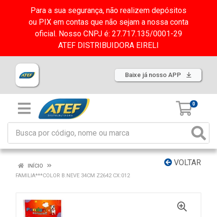
Para a sua segurança, não realizem depósitos
ou PIX em contas que não sejam a nossa conta
oficial. Nosso CNPJ é: 27.717.135/0001-29
ATEF DISTRIBUIDORA EIRELI
Baixe já nosso APP
0
VOLTAR
INÍCIO
FAMILIA***COLOR B.NEVE 34CM Z2642 CX:012