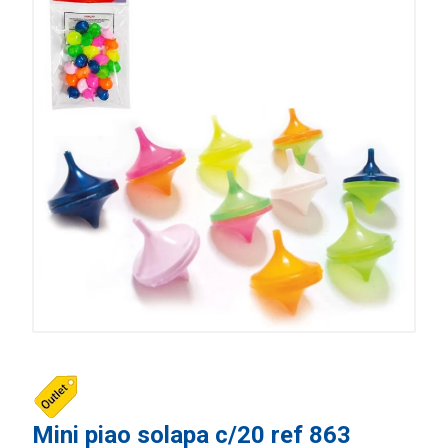
Mini piao solapa c/20 ref 863