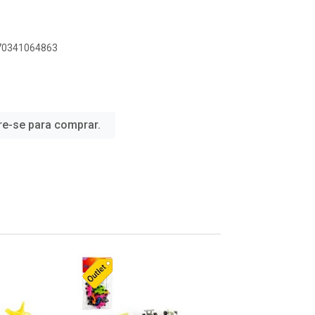
070341064863
re-se para comprar.