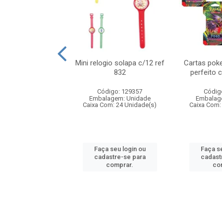
o 6cm solapa c/8
Mini relogio solapa c/12 ref
Cartas poke
ref 726
832
perfeito 
digo: 571272
Código: 129357
Códig
agem: Unidade
Embalagem: Unidade
Embalag
om: 24 Unidade(s)
Caixa Com: 24 Unidade(s)
Caixa Com:
 seu login ou
Faça seu login ou
Faça se
astre-se para
cadastre-se para
cadast
comprar.
comprar.
co