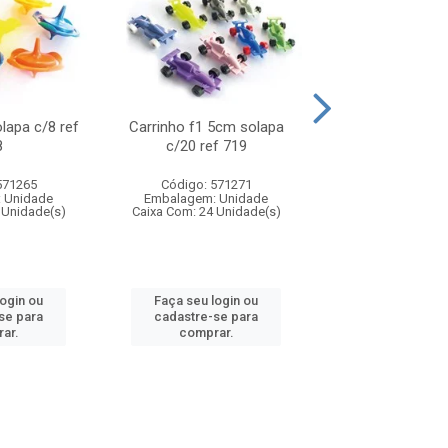
olapa c/8 ref
Carrinho f1 5cm solapa
Mini moto 6cm s
8
c/20 ref 719
ref 726
571265
Código: 571271
Código: 571
 Unidade
Embalagem: Unidade
Embalagem: U
 Unidade(s)
Caixa Com: 24 Unidade(s)
Caixa Com: 24 Un
login ou
Faça seu login ou
Faça seu log
se para
cadastre-se para
cadastre-se 
ar.
comprar.
comprar