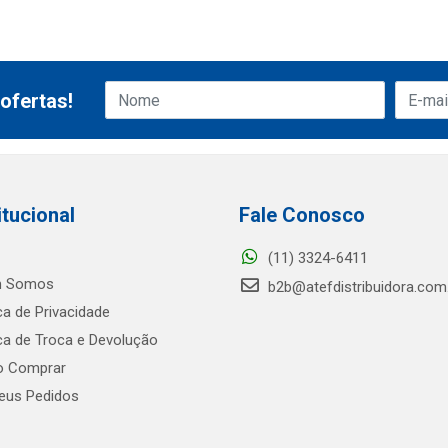
ofertas!
itucional
Fale Conosco
(11) 3324-6411
 Somos
b2b@atefdistribuidora.com
ica de Privacidade
ica de Troca e Devolução
 Comprar
us Pedidos