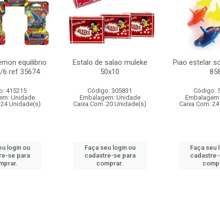
mon equilibrio
Estalo de salao muleke
Piao estelar s
c/6 ref 35674
50x10
85
o: 415215
Código: 305831
Código: 
em: Unidade
Embalagem: Unidade
Embalagem:
 24 Unidade(s)
Caixa Com: 20 Unidade(s)
Caixa Com: 24
u login ou
Faça seu login ou
Faça seu 
re-se para
cadastre-se para
cadastre-
mprar.
comprar.
compr