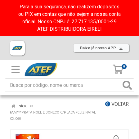
Para a sua segurança, não realizem depósitos
ou PIX em contas que não sejam a nossa conta
oficial. Nosso CNPJ é: 27.717.135/0001-29
ATEF DISTRIBUIDORA EIRELI
Baixe já nosso APP
0
VOLTAR
INÍCIO
FAM***PRATA NOEL E BONECO C/PLACA FELIZ NATAL
CX:060