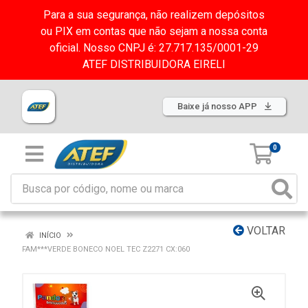
Para a sua segurança, não realizem depósitos
ou PIX em contas que não sejam a nossa conta
oficial. Nosso CNPJ é: 27.717.135/0001-29
ATEF DISTRIBUIDORA EIRELI
Baixe já nosso APP
0
VOLTAR
INÍCIO
FAM***VERDE BONECO NOEL TEC Z2271 CX:060