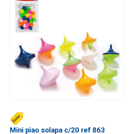
Mini piao solapa c/20 ref 863