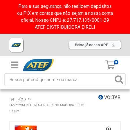
Para a sua segurança, não realizem depósitos
ou PIX em contas que não sejam a nossa conta
oficial. Nosso CNPJ é: 27.717.135/0001-29
ATEF DISTRIBUIDORA EIRELI
Baixe já nosso APP
0
VOLTAR
INÍCIO
FAM***VM REAL RENA NO TRENO MADEIRA 18.5X1
CX:024