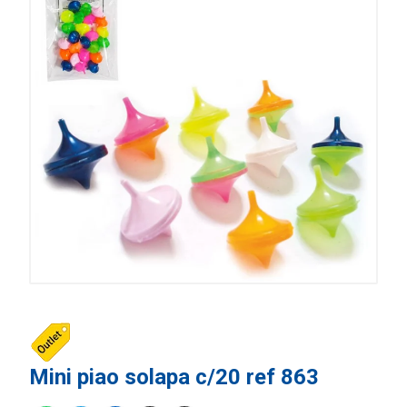
Mini piao solapa c/20 ref 863