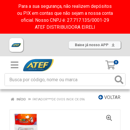
Para a sua segurança, não realizem depósitos
ou PIX em contas que não sejam a nossa conta
oficial. Nosso CNPJ é: 27.717.135/0001-29
ATEF DISTRIBUIDORA EIRELI
Baixe já nosso APP
0
VOLTAR
INÍCIO
FATIADOR***DE OVOS INOX CX:096