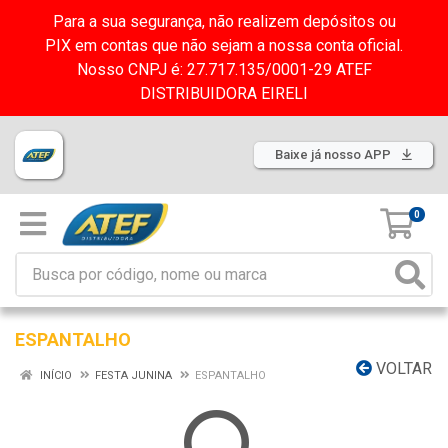
Para a sua segurança, não realizem depósitos ou
PIX em contas que não sejam a nossa conta oficial.
Nosso CNPJ é: 27.717.135/0001-29 ATEF
DISTRIBUIDORA EIRELI
Baixe já nosso APP
0
ESPANTALHO
VOLTAR
INÍCIO
FESTA JUNINA
ESPANTALHO