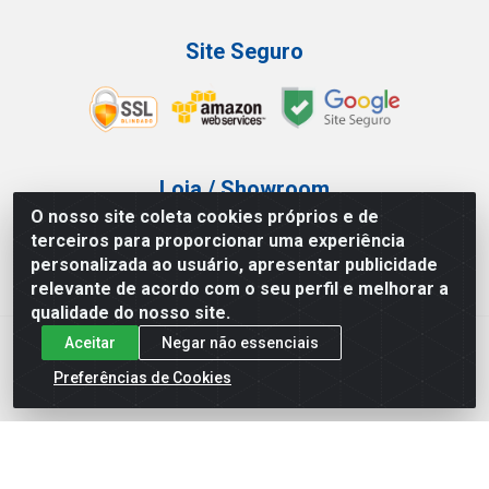
Site Seguro
Loja / Showroom
O nosso site coleta cookies próprios e de
Tel.: (11) 3227-0546
terceiros para proporcionar uma experiência
Av Vautier, 587/597 - Pari - São Paulo/SP
personalizada ao usuário, apresentar publicidade
relevante de acordo com o seu perfil e melhorar a
qualidade do nosso site.
Aceitar
Negar não essenciais
Atef Distribuidora LTDA - Av. Vautier, 585/597 - Pari - São
Paulo/SP - CEP 03.032-000 - CNPJ 27.717.135/0001-29
Preferências de Cookies