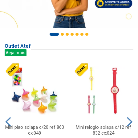
Outlet Atef
Veja mais
Mini piao solapa c/20 ref 863
Mini relogio solapa c/12 ref
cx:048
832 cx:024