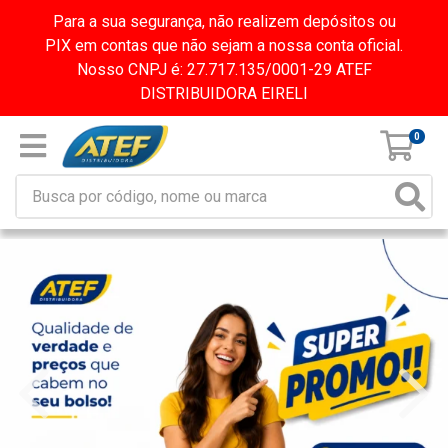
Para a sua segurança, não realizem depósitos ou
PIX em contas que não sejam a nossa conta oficial.
Nosso CNPJ é: 27.717.135/0001-29 ATEF
DISTRIBUIDORA EIRELI
0