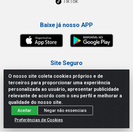
TikTok
Baixe já nosso APP
Site Seguro
O nosso site coleta cookies próprios e de
terceiros para proporcionar uma experiência
personalizada ao usuário, apresentar publicidade
relevante de acordo com o seu perfil e melhorar a
Loja / Showroom
qualidade do nosso site.
Aceitar
Negar não essenciais
Tel.: (11) 3227-0546
Av Vautier, 587/597 - Pari - São Paulo/SP
Preferências de Cookies