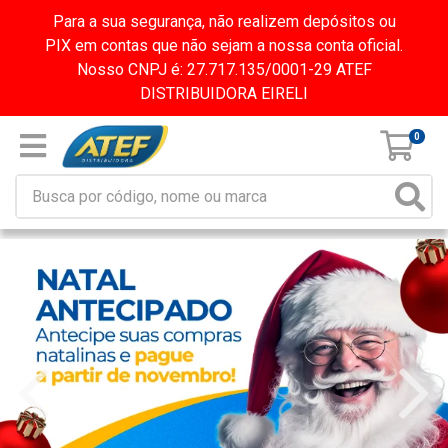
Para a sua segurança, não realizem depósitos ou
PIX em contas que não sejam a nossa conta oficial.
Nosso CNPJ é: 27.717.135/0001-29 ATEF
DISTRIBUIDORA EIRELI
0