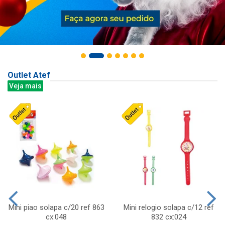
Outlet Atef
Veja mais
Mini piao solapa c/20 ref 863
Mini relogio solapa c/12 ref
cx:048
832 cx:024