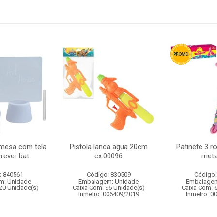
 mesa com tela
Pistola lanca agua 20cm
Patinete 3 r
rever bat
cx:00096
metal
: 840561
Código: 830509
Código:
m: Unidade
Embalagem: Unidade
Embalagem
20 Unidade(s)
Caixa Com: 96 Unidade(s)
Caixa Com: 
Inmetro: 006409/2019
Inmetro: 0