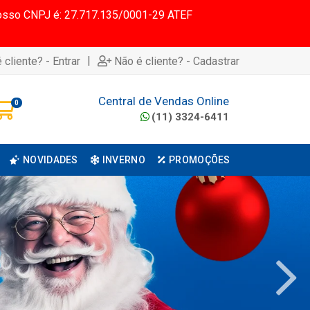
 Nosso CNPJ é: 27.717.135/0001-29 ATEF
|
 cliente? - Entrar
Não é cliente? - Cadastrar
Central de Vendas Online
0
(11) 3324-6411
NOVIDADES
INVERNO
PROMOÇÕES