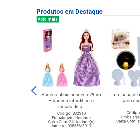
Produtos em Destaque
Veja mais
 closet style
Boneca abbie princesa 29cm
Luminaria de
neca de moda
– boneca infantil com
para esc
pas e a...
roupas de p...
Código
: 841293
Código: 832910
Embalage
m: Unidade
Embalagem: Unidade
Caixa Com: 1
24 Unidade(s)
Caixa Com: 24 Unidade(s)
008728/2019
Inmetro: 008356/2019