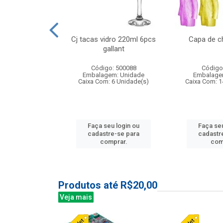
o raso 25,5cm
Cj tacas vidro 220ml 6pcs
Capa de c
e petala
gallant
: 503787
Código: 500088
Código
m: Unidade
Embalagem: Unidade
Embalage
24 Unidade(s)
Caixa Com: 6 Unidade(s)
Caixa Com: 1
u login ou
Faça seu login ou
Faça seu
e-se para
cadastre-se para
cadastr
prar.
comprar.
com
Produtos até R$20,00
Veja mais