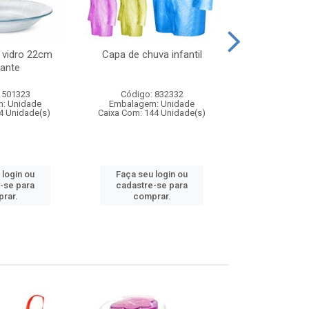
 vidro 22cm
Capa de chuva infantil
Jg prato fun
ante
diam
 501323
Código: 832332
Código:
: Unidade
Embalagem: Unidade
Embalagem
4 Unidade(s)
Caixa Com: 144 Unidade(s)
Caixa Com: 6
 login ou
Faça seu login ou
Faça seu 
-se para
cadastre-se para
cadastre
rar.
comprar.
comp