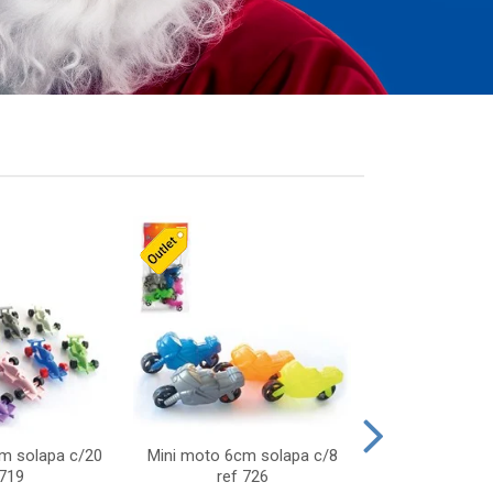
cm solapa c/20
Mini moto 6cm solapa c/8
Giro helice so
 719
ref 726
75