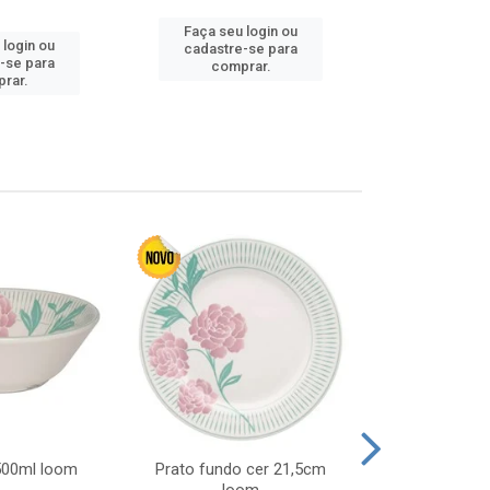
Faça seu login ou
 login ou
Faça seu 
cadastre-se para
-se para
cadastre
comprar.
rar.
comp
 500ml loom
Prato fundo cer 21,5cm
Prato raso c