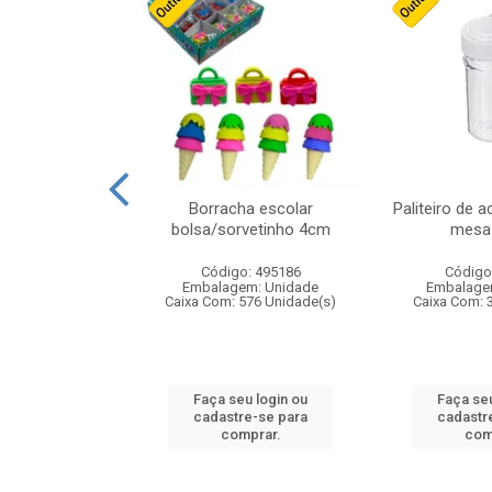
cores sortidas
Borracha escolar
Paliteiro de a
ref 130s
bolsa/sorvetinho 4cm
mesa 
: 826147
Código: 495186
Código
m: Unidade
Embalagem: Unidade
Embalage
160 Unidade(s)
Caixa Com: 576 Unidade(s)
Caixa Com: 
u login ou
Faça seu login ou
Faça seu
e-se para
cadastre-se para
cadastr
prar.
comprar.
com