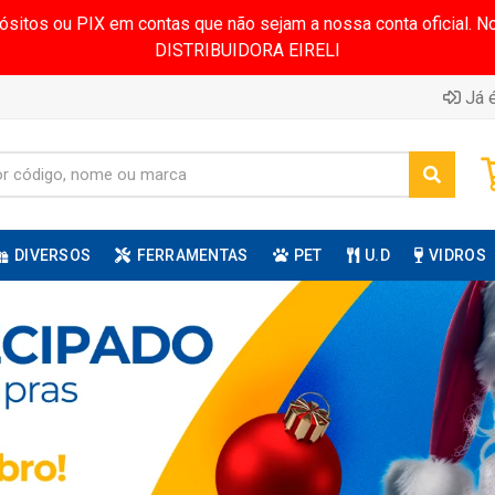
pósitos ou PIX em contas que não sejam a nossa conta oficial.
DISTRIBUIDORA EIRELI
Já é
DIVERSOS
FERRAMENTAS
PET
U.D
VIDROS