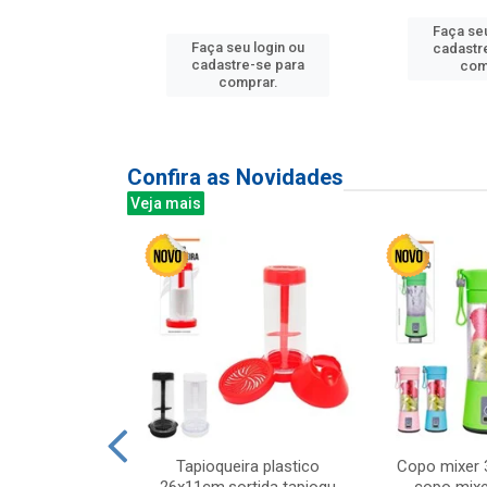
Faça seu
u login ou
Faça seu login ou
cadastr
e-se para
cadastre-se para
com
prar.
comprar.
Confira as Novidades
Veja mais
mesa cer 18cm
Tapioqueira plastico
Copo mixer 