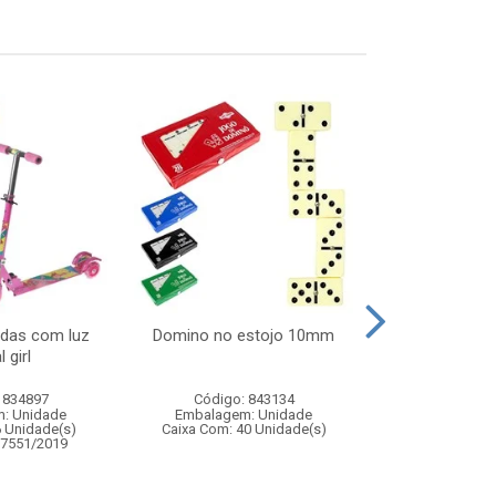
odas com luz
Domino no estojo 10mm
Jogo papa
 girl
hipopota
 834897
Código: 843134
Código:
: Unidade
Embalagem: Unidade
Embalagem
6 Unidade(s)
Caixa Com: 40 Unidade(s)
Caixa Com: 3
07551/2019
Inmetro: 0