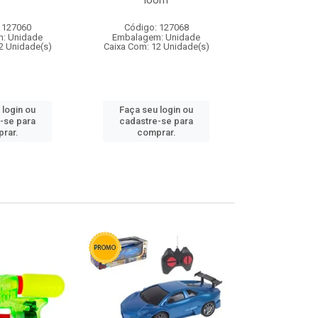
loom
 127060
Código: 127068
Código:
: Unidade
Embalagem: Unidade
Embalagem
2 Unidade(s)
Caixa Com: 12 Unidade(s)
Caixa Com: 1
 login ou
Faça seu login ou
Faça seu 
-se para
cadastre-se para
cadastre
rar.
comprar.
comp