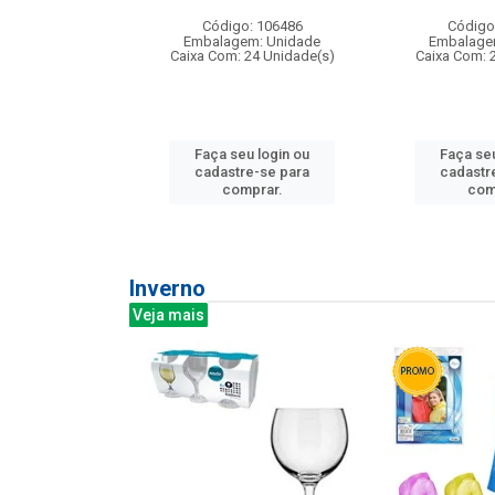
: 275814
Código: 106486
Código
m: Unidade
Embalagem: Unidade
Embalage
240 Unidade(s)
Caixa Com: 24 Unidade(s)
Caixa Com: 
u login ou
Faça seu login ou
Faça seu
e-se para
cadastre-se para
cadastr
prar.
comprar.
com
Inverno
Veja mais