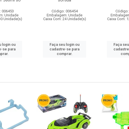
r 380ml so
sortida
: 006453
Código: 006454
Código:
m: Unidade
Embalagem: Unidade
Embalagem
30 Unidade(s)
Caixa Com: 24 Unidade(s)
Caixa Com: 1
 login ou
Faça seu login ou
Faça seu
e-se para
cadastre-se para
cadastre
prar.
comprar.
comp