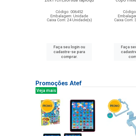
irios
26x11cm,sortida tapioqu
copo mixe
: 135177
Código: 006452
Código
m: Unidade
Embalagem: Unidade
Embalage
12 Unidade(s)
Caixa Com: 24 Unidade(s)
Caixa Com: 
u login ou
Faça seu login ou
Faça seu
e-se para
cadastre-se para
cadastr
prar.
comprar.
com
Promoções Atef
Veja mais