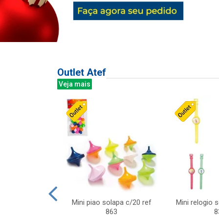
Outlet Atef
Veja mais
last c/div
Mini piao solapa c/20 ref
Mini relogio 
m ursinhos sor
863
8