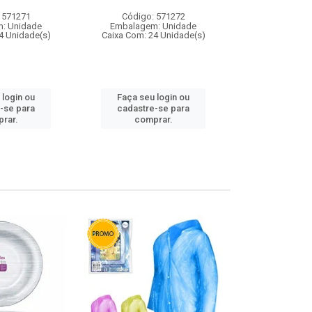
 571271
Código: 571272
Código:
: Unidade
Embalagem: Unidade
Embalagem
4 Unidade(s)
Caixa Com: 24 Unidade(s)
Caixa Com: 4
 login ou
Faça seu login ou
Faça seu 
-se para
cadastre-se para
cadastre
rar.
comprar.
comp