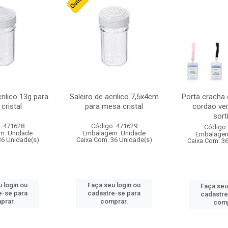
crilico 13g para
Saleiro de acrilico 7,5x4cm
Porta cracha
cristal
para mesa cristal
cordao ver
sort
: 471628
Código: 471629
Código:
m: Unidade
Embalagem: Unidade
Embalagem
36 Unidade(s)
Caixa Com: 36 Unidade(s)
Caixa Com: 3
 login ou
Faça seu login ou
Faça seu
e-se para
cadastre-se para
cadastre
prar.
comprar.
comp