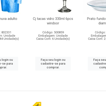
huva adulto
Cj tacas vidro 330ml 6pcs
Prato fundo
windsor
diam
: 832331
Código: 500859
Código:
m: Unidade
Embalagem: Unidade
Embalagem
44 Unidade(s)
Caixa Com: 6 Unidade(s)
Caixa Com: 2
 login ou
Faça seu login ou
Faça seu
e-se para
cadastre-se para
cadastre
prar.
comprar.
comp