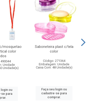
 c/mosquetao
Saboneteira plast c/tela
Prato plas
tical color
color
colo
idos
Código: 271364
Código:
 490044
Embalagem: Unidade
Embalagem
: Unidade
Caixa Com: 48 Unidade(s)
Caixa Com: 4
60 Unidade(s)
Faça seu login ou
Faça seu 
 login ou
cadastre-se para
cadastre
-se para
comprar.
comp
rar.