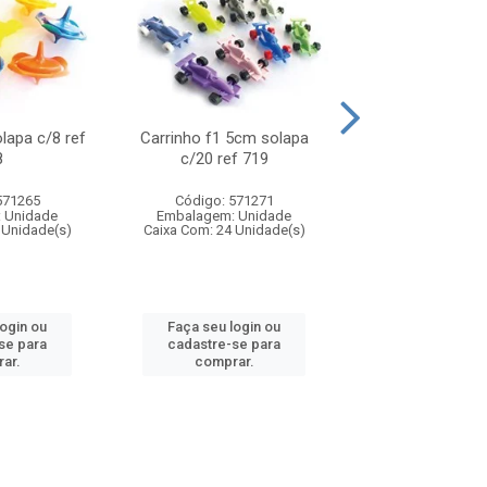
olapa c/8 ref
Carrinho f1 5cm solapa
Mini moto 6cm s
8
c/20 ref 719
ref 726
571265
Código: 571271
Código: 571
 Unidade
Embalagem: Unidade
Embalagem: U
 Unidade(s)
Caixa Com: 24 Unidade(s)
Caixa Com: 24 Un
login ou
Faça seu login ou
Faça seu log
se para
cadastre-se para
cadastre-se 
ar.
comprar.
comprar