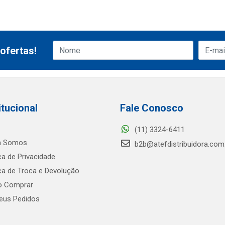
ofertas!
itucional
Fale Conosco
(11) 3324-6411
 Somos
b2b@atefdistribuidora.com
ica de Privacidade
ica de Troca e Devolução
 Comprar
us Pedidos