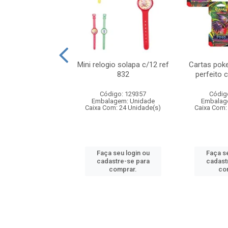
o 6cm solapa c/8
Mini relogio solapa c/12 ref
Cartas poke
ref 726
832
perfeito 
digo: 571272
Código: 129357
Códig
agem: Unidade
Embalagem: Unidade
Embalag
om: 24 Unidade(s)
Caixa Com: 24 Unidade(s)
Caixa Com:
 seu login ou
Faça seu login ou
Faça se
astre-se para
cadastre-se para
cadast
comprar.
comprar.
co