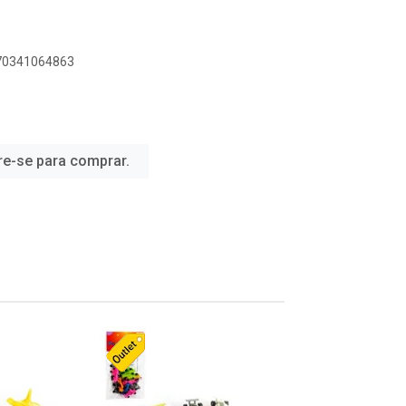
070341064863
re-se para comprar.