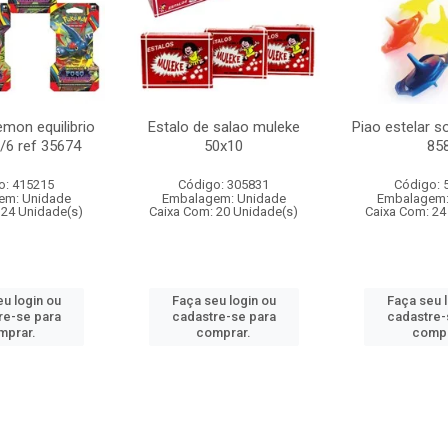
mon equilibrio
Estalo de salao muleke
Piao estelar s
c/6 ref 35674
50x10
85
o: 415215
Código: 305831
Código: 
em: Unidade
Embalagem: Unidade
Embalagem:
 24 Unidade(s)
Caixa Com: 20 Unidade(s)
Caixa Com: 24
u login ou
Faça seu login ou
Faça seu 
re-se para
cadastre-se para
cadastre-
mprar.
comprar.
compr