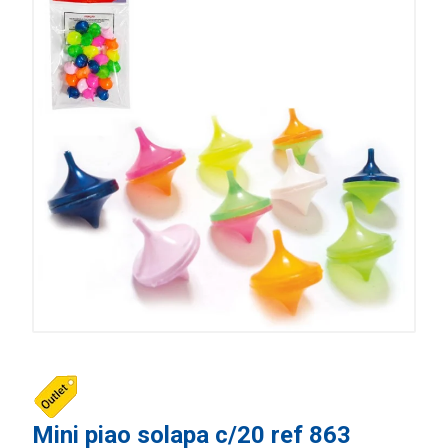
Mini piao solapa c/20 ref 863