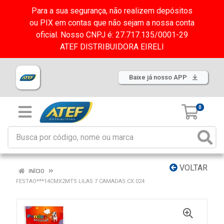
Para a sua segurança, não realizem depósitos
ou PIX em contas que não sejam a nossa conta
oficial. Nosso CNPJ é: 27.717.135/0001-29
ATEF DISTRIBUIDORA EIRELI
Baixe já nosso APP
0
VOLTAR
INÍCIO
FESTAO***14CMX2MTS LILAS 7 CAMADAS CX:024