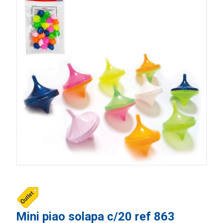
Mini piao solapa c/20 ref 863