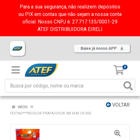
Para a sua segurança, não realizem depósitos
ou PIX em contas que não sejam a nossa conta
oficial. Nosso CNPJ é: 27.717.135/0001-29
ATEF DISTRIBUIDORA EIRELI
Baixe já nosso APP
0
VOLTAR
INÍCIO
FESTAO***BICOLOR PRATA/DOUR 2M 6CM CX:050