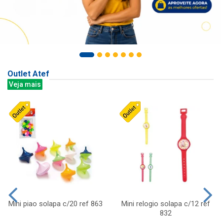
Outlet Atef
Veja mais
Mini piao solapa c/20 ref 863
Mini relogio solapa c/12 ref
832