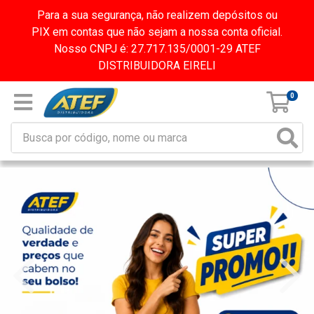
Para a sua segurança, não realizem depósitos ou
PIX em contas que não sejam a nossa conta oficial.
Nosso CNPJ é: 27.717.135/0001-29 ATEF
DISTRIBUIDORA EIRELI
0