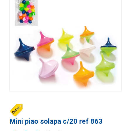
Mini piao solapa c/20 ref 863