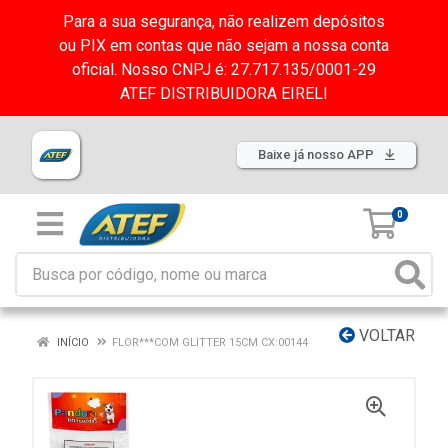
Para a sua segurança, não realizem depósitos
ou PIX em contas que não sejam a nossa conta
oficial. Nosso CNPJ é: 27.717.135/0001-29
ATEF DISTRIBUIDORA EIRELI
Baixe já nosso APP
0
VOLTAR
INÍCIO
FLOR***COM GLITTER 15CM CX:00144