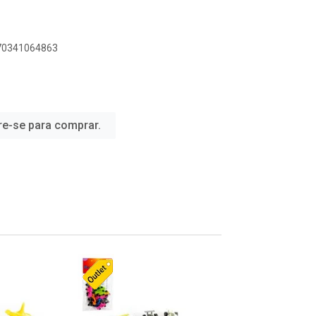
070341064863
re-se para comprar.