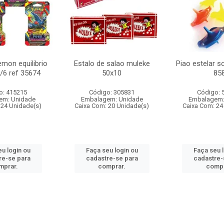
mon equilibrio
Estalo de salao muleke
Piao estelar s
c/6 ref 35674
50x10
85
o: 415215
Código: 305831
Código: 
em: Unidade
Embalagem: Unidade
Embalagem:
 24 Unidade(s)
Caixa Com: 20 Unidade(s)
Caixa Com: 24
u login ou
Faça seu login ou
Faça seu 
re-se para
cadastre-se para
cadastre-
mprar.
comprar.
compr