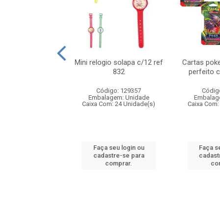
o 6cm solapa c/8
Mini relogio solapa c/12 ref
Cartas poke
ref 726
832
perfeito 
digo: 571272
Código: 129357
Códig
agem: Unidade
Embalagem: Unidade
Embalag
om: 24 Unidade(s)
Caixa Com: 24 Unidade(s)
Caixa Com:
 seu login ou
Faça seu login ou
Faça se
astre-se para
cadastre-se para
cadast
comprar.
comprar.
co