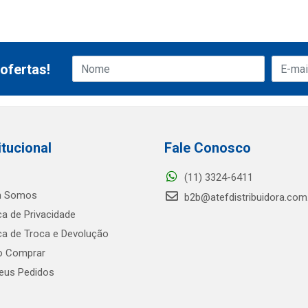
ofertas!
itucional
Fale Conosco
(11) 3324-6411
 Somos
b2b@atefdistribuidora.com
ica de Privacidade
ica de Troca e Devolução
 Comprar
us Pedidos