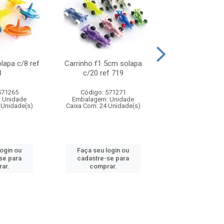
olapa c/8 ref
Carrinho f1 5cm solapa
Mini moto 6cm s
8
c/20 ref 719
ref 726
571265
Código: 571271
Código: 571
 Unidade
Embalagem: Unidade
Embalagem: U
 Unidade(s)
Caixa Com: 24 Unidade(s)
Caixa Com: 24 Un
login ou
Faça seu login ou
Faça seu log
se para
cadastre-se para
cadastre-se 
ar.
comprar.
comprar