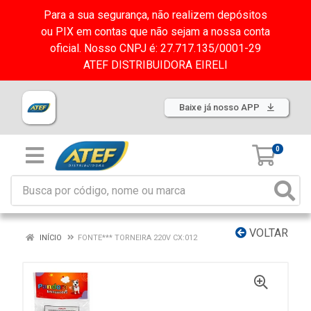
Para a sua segurança, não realizem depósitos
ou PIX em contas que não sejam a nossa conta
oficial. Nosso CNPJ é: 27.717.135/0001-29
ATEF DISTRIBUIDORA EIRELI
Baixe já nosso APP
0
VOLTAR
INÍCIO
FONTE*** TORNEIRA 220V CX:012