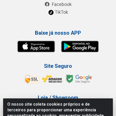
Facebook
TikTok
Baixe já nosso APP
Site Seguro
Loja / Showroom
O nosso site coleta cookies próprios e de
Tel.: (11) 3227-0546
terceiros para proporcionar uma experiência
Av Vautier, 587/597 - Pari - São Paulo/SP
personalizada ao usuário, apresentar publicidade