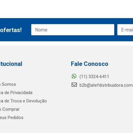
ofertas!
itucional
Fale Conosco
(11) 3324-6411
 Somos
b2b@atefdistribuidora.com
ica de Privacidade
ica de Troca e Devolução
 Comprar
us Pedidos