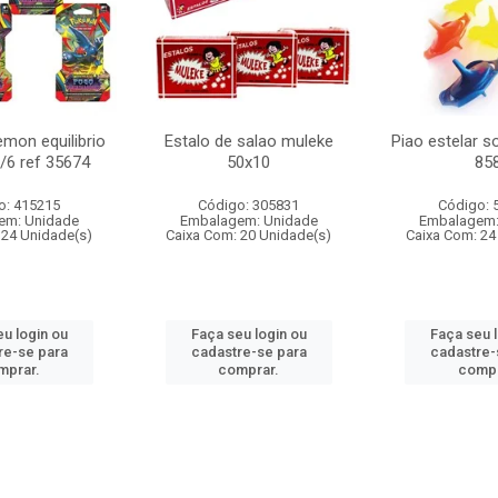
mon equilibrio
Estalo de salao muleke
Piao estelar s
c/6 ref 35674
50x10
85
o: 415215
Código: 305831
Código: 
em: Unidade
Embalagem: Unidade
Embalagem:
 24 Unidade(s)
Caixa Com: 20 Unidade(s)
Caixa Com: 24
u login ou
Faça seu login ou
Faça seu 
re-se para
cadastre-se para
cadastre-
mprar.
comprar.
compr