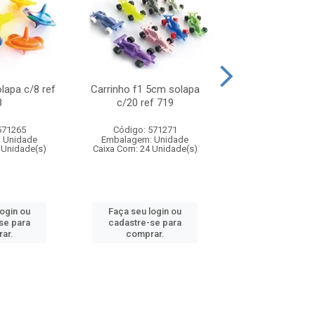
olapa c/8 ref
Carrinho f1 5cm solapa
Mini moto 6cm s
8
c/20 ref 719
ref 726
571265
Código: 571271
Código: 571
 Unidade
Embalagem: Unidade
Embalagem: U
 Unidade(s)
Caixa Com: 24 Unidade(s)
Caixa Com: 24 Un
login ou
Faça seu login ou
Faça seu log
se para
cadastre-se para
cadastre-se 
ar.
comprar.
comprar