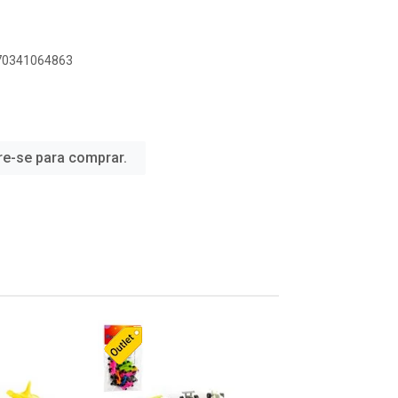
070341064863
re-se para comprar.