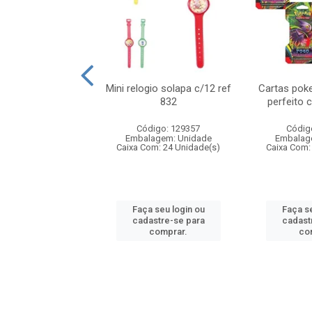
o 6cm solapa c/8
Mini relogio solapa c/12 ref
Cartas poke
ref 726
832
perfeito 
digo: 571272
Código: 129357
Códig
agem: Unidade
Embalagem: Unidade
Embalag
om: 24 Unidade(s)
Caixa Com: 24 Unidade(s)
Caixa Com:
 seu login ou
Faça seu login ou
Faça se
astre-se para
cadastre-se para
cadast
comprar.
comprar.
co