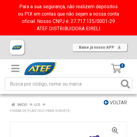
Para a sua segurança, não realizem depósitos
ou PIX em contas que não sejam a nossa conta
oficial. Nosso CNPJ é: 27.717.135/0001-29
ATEF DISTRIBUIDORA EIRELI
Baixe já nosso APP
0
VOLTAR
INÍCIO
U.D
FORMA DE PLASTIICO PARA SORVETE