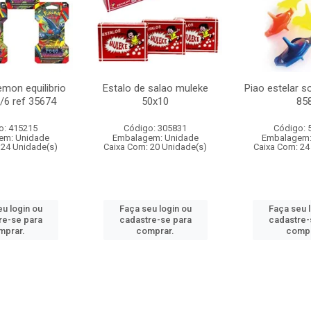
mon equilibrio
Estalo de salao muleke
Piao estelar s
c/6 ref 35674
50x10
85
o: 415215
Código: 305831
Código: 
em: Unidade
Embalagem: Unidade
Embalagem:
 24 Unidade(s)
Caixa Com: 20 Unidade(s)
Caixa Com: 24
u login ou
Faça seu login ou
Faça seu 
re-se para
cadastre-se para
cadastre-
mprar.
comprar.
compr