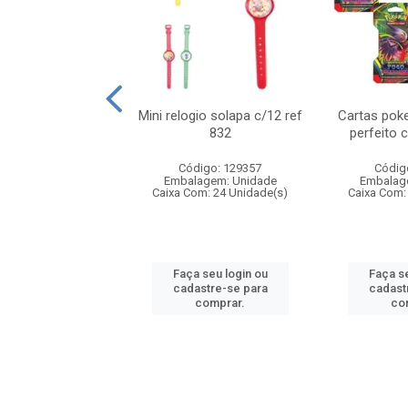
o 6cm solapa c/8
Mini relogio solapa c/12 ref
Cartas poke
ref 726
832
perfeito 
digo: 571272
Código: 129357
Códig
agem: Unidade
Embalagem: Unidade
Embalag
om: 24 Unidade(s)
Caixa Com: 24 Unidade(s)
Caixa Com:
 seu login ou
Faça seu login ou
Faça se
astre-se para
cadastre-se para
cadast
comprar.
comprar.
co