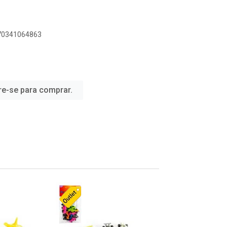
070341064863
re-se para comprar.