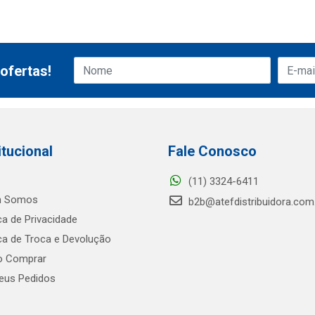
ofertas!
itucional
Fale Conosco
(11) 3324-6411
 Somos
b2b@atefdistribuidora.com
ica de Privacidade
ica de Troca e Devolução
 Comprar
us Pedidos