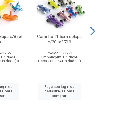
olapa c/8 ref
Carrinho f1 5cm solapa
Mini moto 6cm s
8
c/20 ref 719
ref 726
571265
Código: 571271
Código: 571
 Unidade
Embalagem: Unidade
Embalagem: U
 Unidade(s)
Caixa Com: 24 Unidade(s)
Caixa Com: 24 Un
login ou
Faça seu login ou
Faça seu log
se para
cadastre-se para
cadastre-se 
ar.
comprar.
comprar