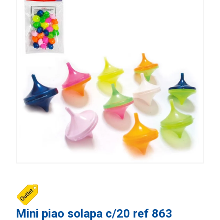
Mini piao solapa c/20 ref 863