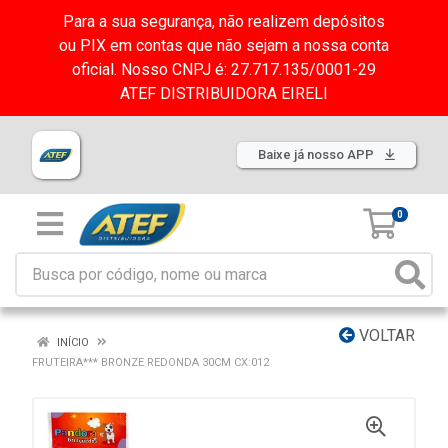
Para a sua segurança, não realizem depósitos
ou PIX em contas que não sejam a nossa conta
oficial. Nosso CNPJ é: 27.717.135/0001-29
ATEF DISTRIBUIDORA EIRELI
Baixe já nosso APP
0
VOLTAR
INÍCIO
FRUTEIRA*** BRONZE REDONDA 30CM CX:012