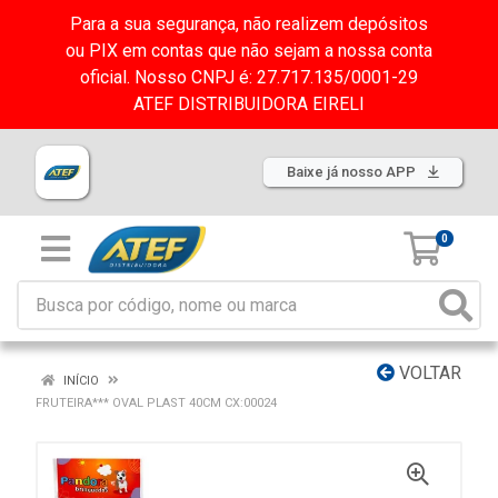
Para a sua segurança, não realizem depósitos
ou PIX em contas que não sejam a nossa conta
oficial. Nosso CNPJ é: 27.717.135/0001-29
ATEF DISTRIBUIDORA EIRELI
Baixe já nosso APP
0
VOLTAR
INÍCIO
FRUTEIRA*** OVAL PLAST 40CM CX:00024