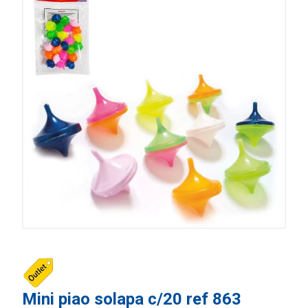
Mini piao solapa c/20 ref 863