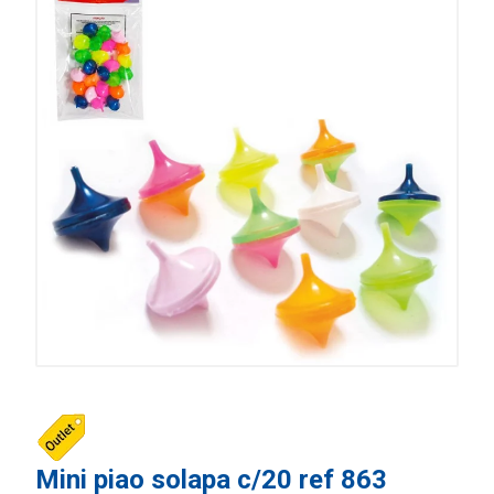
Mini piao solapa c/20 ref 863