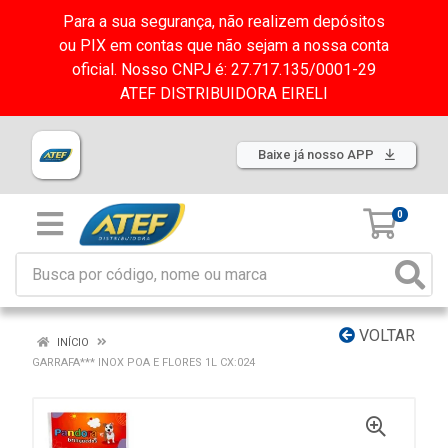
Para a sua segurança, não realizem depósitos
ou PIX em contas que não sejam a nossa conta
oficial. Nosso CNPJ é: 27.717.135/0001-29
ATEF DISTRIBUIDORA EIRELI
Baixe já nosso APP
0
VOLTAR
INÍCIO
GARRAFA*** INOX POA E FLORES 1L CX:024