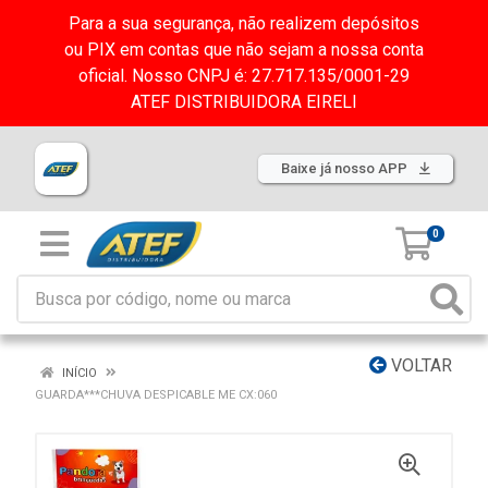
Para a sua segurança, não realizem depósitos
ou PIX em contas que não sejam a nossa conta
oficial. Nosso CNPJ é: 27.717.135/0001-29
ATEF DISTRIBUIDORA EIRELI
Baixe já nosso APP
0
VOLTAR
INÍCIO
GUARDA***CHUVA DESPICABLE ME CX:060