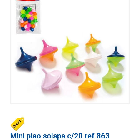
Mini piao solapa c/20 ref 863