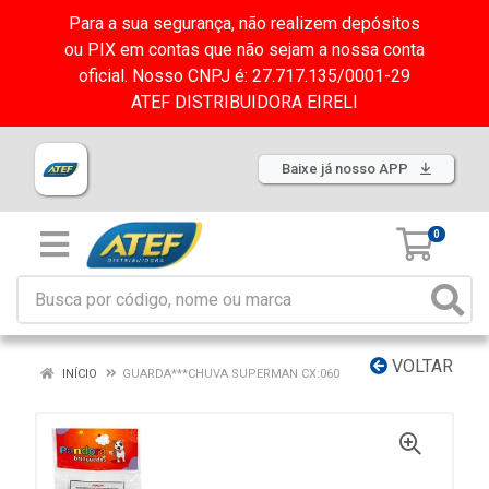
Para a sua segurança, não realizem depósitos
ou PIX em contas que não sejam a nossa conta
oficial. Nosso CNPJ é: 27.717.135/0001-29
ATEF DISTRIBUIDORA EIRELI
Baixe já nosso APP
0
VOLTAR
INÍCIO
GUARDA***CHUVA SUPERMAN CX:060