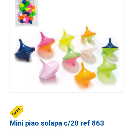
Mini piao solapa c/20 ref 863