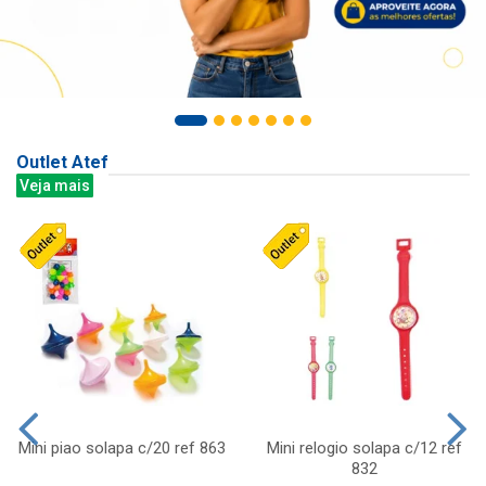
Outlet Atef
Veja mais
Mini piao solapa c/20 ref 863
Mini relogio solapa c/12 ref
832