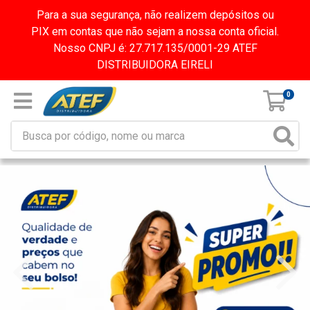
Para a sua segurança, não realizem depósitos ou
PIX em contas que não sejam a nossa conta oficial.
Nosso CNPJ é: 27.717.135/0001-29 ATEF
DISTRIBUIDORA EIRELI
0