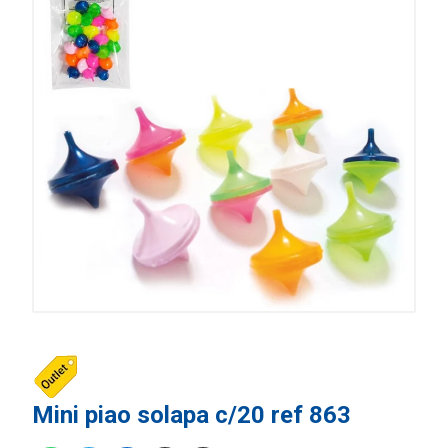
Mini piao solapa c/20 ref 863