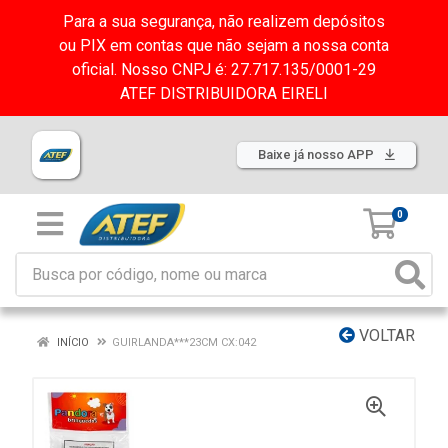
Para a sua segurança, não realizem depósitos
ou PIX em contas que não sejam a nossa conta
oficial. Nosso CNPJ é: 27.717.135/0001-29
ATEF DISTRIBUIDORA EIRELI
Baixe já nosso APP
0
VOLTAR
INÍCIO
GUIRLANDA***23CM CX:042