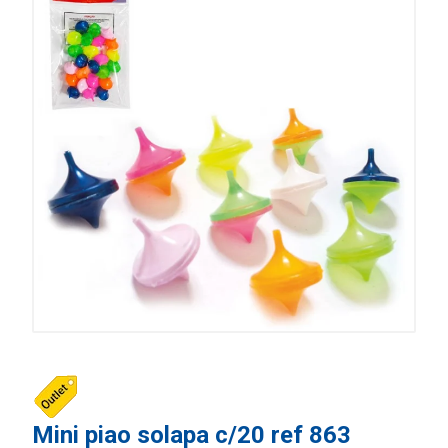
Mini piao solapa c/20 ref 863