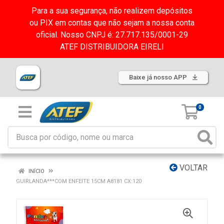
Para a sua segurança, não realizem depósitos
ou PIX em contas que não sejam a nossa conta
oficial. Nosso CNPJ é: 27.717.135/0001-29
ATEF DISTRIBUIDORA EIRELI
Baixe já nosso APP
0
VOLTAR
INÍCIO
GUIRLANDA***COM ENFEITE 15CM A8181 CX:120