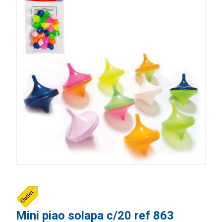
Mini piao solapa c/20 ref 863