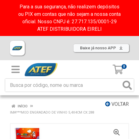
Para a sua segurança, não realizem depósitos
ou PIX em contas que não sejam a nossa conta
oficial. Nosso CNPJ é: 27.717.135/0001-29
ATEF DISTRIBUIDORA EIRELI
Baixe já nosso APP
0
VOLTAR
INÍCIO
IMA***MOD ENGRADADO DE VINHO 5,4X4CM CX:288