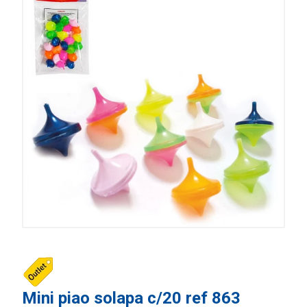
Mini piao solapa c/20 ref 863