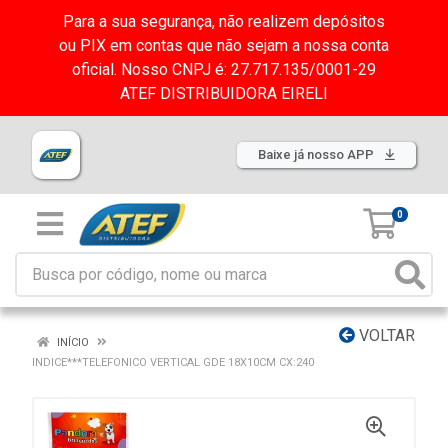
Para a sua segurança, não realizem depósitos
ou PIX em contas que não sejam a nossa conta
oficial. Nosso CNPJ é: 27.717.135/0001-29
ATEF DISTRIBUIDORA EIRELI
Baixe já nosso APP
0
VOLTAR
INÍCIO
INDICE***TELEFONICO VERTICAL GDE 18X10CM CX:240