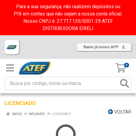
Para a sua segurança, não realizem depósitos ou
PIX em contas que não sejam a nossa conta oficial.
Nosso CNPJ é: 27.717.135/0001-29 ATEF
DISTRIBUIDORA EIRELI
Baixe já nosso APP
0
LICENCIADO
VOLTAR
INÍCIO
INFLAVEIS
LICENCIADO