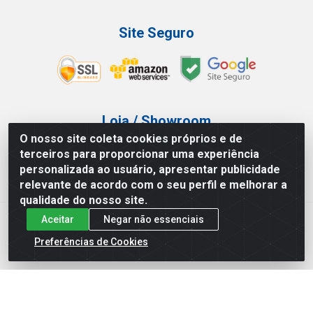
Site Seguro
Loja / Showroom
O nosso site coleta cookies próprios e de
Tel.: (11) 3227-0546
terceiros para proporcionar uma experiência
Av Vautier, 587/597 - Pari - São Paulo/SP
personalizada ao usuário, apresentar publicidade
relevante de acordo com o seu perfil e melhorar a
qualidade do nosso site.
Aceitar
Negar não essenciais
Atef Distribuidora LTDA - Av. Vautier, 585/597 - Pari - São
Paulo/SP - CEP 03.032-000 - CNPJ 27.717.135/0001-29
Preferências de Cookies