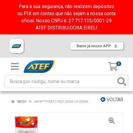
Para a sua segurança, não realizem depósitos
ou PIX em contas que não sejam a nossa conta
oficial. Nosso CNPJ é: 27.717.135/0001-29
ATEF DISTRIBUIDORA EIRELI
Baixe já nosso APP
0
VOLTAR
INÍCIO
JAPA***PRATO RED 20CM CX:00096