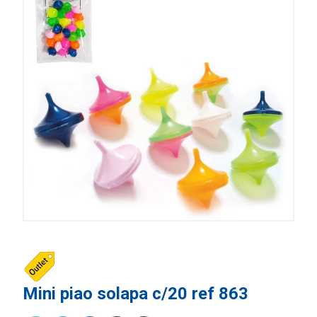
Mini piao solapa c/20 ref 863