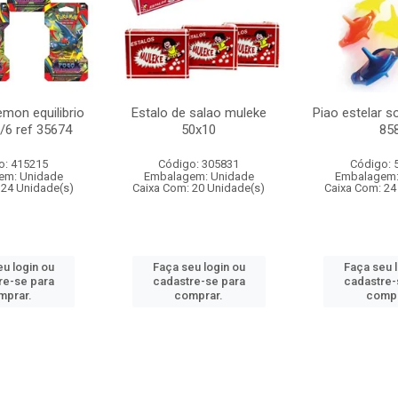
mon equilibrio
Estalo de salao muleke
Piao estelar s
c/6 ref 35674
50x10
85
o: 415215
Código: 305831
Código: 
em: Unidade
Embalagem: Unidade
Embalagem:
 24 Unidade(s)
Caixa Com: 20 Unidade(s)
Caixa Com: 24
u login ou
Faça seu login ou
Faça seu 
re-se para
cadastre-se para
cadastre-
mprar.
comprar.
compr