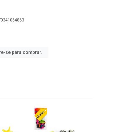
070341064863
re-se para comprar.