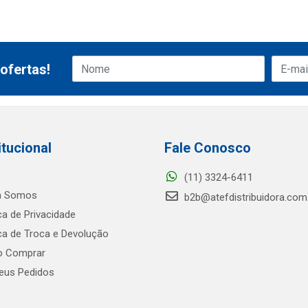
ofertas!
itucional
Fale Conosco
(11) 3324-6411
 Somos
b2b@atefdistribuidora.com
ica de Privacidade
ica de Troca e Devolução
 Comprar
us Pedidos