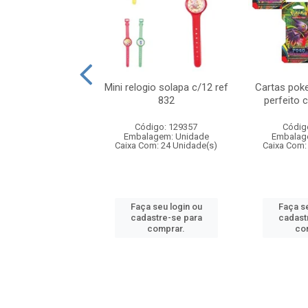
o 6cm solapa c/8
Mini relogio solapa c/12 ref
Cartas poke
ref 726
832
perfeito 
digo: 571272
Código: 129357
Códig
agem: Unidade
Embalagem: Unidade
Embalag
om: 24 Unidade(s)
Caixa Com: 24 Unidade(s)
Caixa Com:
 seu login ou
Faça seu login ou
Faça se
astre-se para
cadastre-se para
cadast
comprar.
comprar.
co