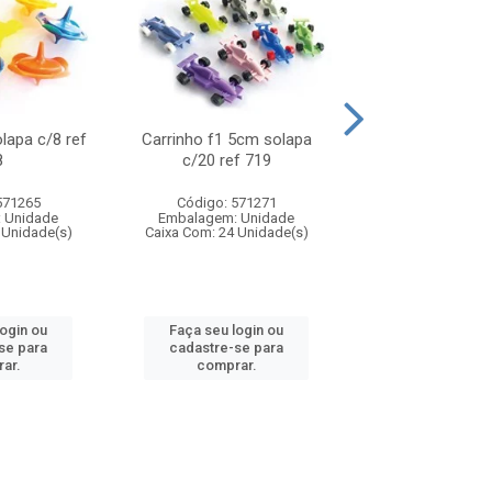
olapa c/8 ref
Carrinho f1 5cm solapa
Mini moto 6cm s
8
c/20 ref 719
ref 726
571265
Código: 571271
Código: 571
 Unidade
Embalagem: Unidade
Embalagem: U
 Unidade(s)
Caixa Com: 24 Unidade(s)
Caixa Com: 24 Un
login ou
Faça seu login ou
Faça seu log
se para
cadastre-se para
cadastre-se 
ar.
comprar.
comprar