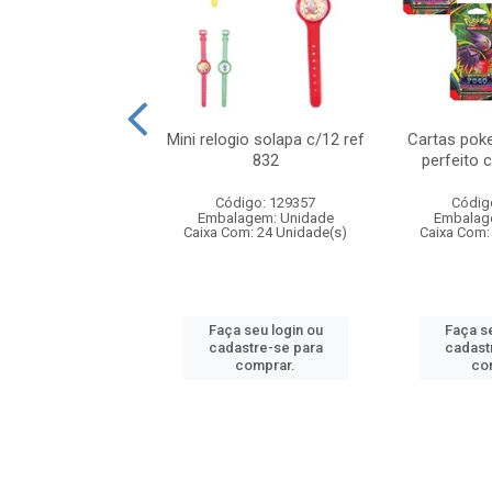
o 6cm solapa c/8
Mini relogio solapa c/12 ref
Cartas poke
ref 726
832
perfeito 
digo: 571272
Código: 129357
Códig
agem: Unidade
Embalagem: Unidade
Embalag
om: 24 Unidade(s)
Caixa Com: 24 Unidade(s)
Caixa Com:
 seu login ou
Faça seu login ou
Faça se
astre-se para
cadastre-se para
cadast
comprar.
comprar.
co