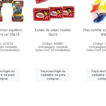
mon equilibrio
Estalo de salao muleke
Piao estelar s
c/6 ref 35674
50x10
85
o: 415215
Código: 305831
Código: 
em: Unidade
Embalagem: Unidade
Embalagem:
 24 Unidade(s)
Caixa Com: 20 Unidade(s)
Caixa Com: 24
u login ou
Faça seu login ou
Faça seu 
re-se para
cadastre-se para
cadastre-
mprar.
comprar.
compr