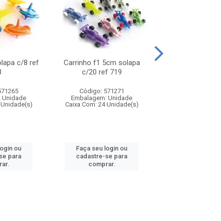
olapa c/8 ref
Carrinho f1 5cm solapa
Mini moto 6cm s
8
c/20 ref 719
ref 726
571265
Código: 571271
Código: 571
 Unidade
Embalagem: Unidade
Embalagem: U
 Unidade(s)
Caixa Com: 24 Unidade(s)
Caixa Com: 24 Un
login ou
Faça seu login ou
Faça seu log
se para
cadastre-se para
cadastre-se 
ar.
comprar.
comprar