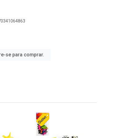
070341064863
re-se para comprar.