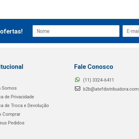
ofertas!
itucional
Fale Conosco
(11) 3324-6411
 Somos
b2b@atefdistribuidora.com
ica de Privacidade
ica de Troca e Devolução
 Comprar
us Pedidos